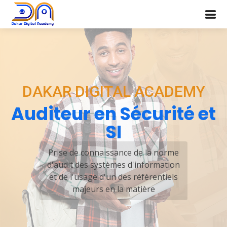
DAKAR DIGITAL ACADEMY
Auditeur en Sécurité et
SI
Prise de connaissance de la norme
d'audit des systèmes d'information
et de l'usage d'un des référentiels
majeurs en la matière